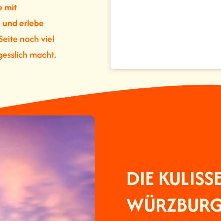
e mit
y und erlebe
Seite noch viel
gesslich macht.
DIE KULISS
WÜRZBURG