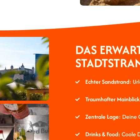
DAS ERWART
STADTSTRA
Echter Sandstrand
: Ur
Traumhafter Mainblick
Zentrale Lage
: Deine 
Drinks & Food:
Coole D