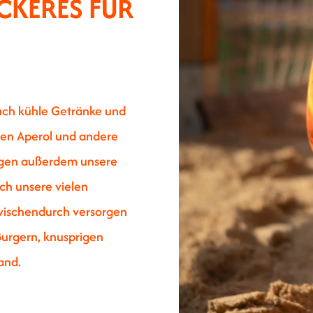
CKERES FÜR
uch kühle Getränke und
igen Aperol und andere
sorgen außerdem unsere
uch unsere vielen
zwischendurch versorgen
Burgern, knusprigen
and.