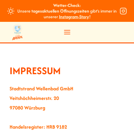
Zum
Wetter-Check
:
Unsere
tagesaktuellen Öffnungszeiten
gibt’s immer in
Inhalt
unserer
Instagram-Story
!
springen
IMPRESSUM
Stadtstrand Wellenbad GmbH
Veitshöchheimerstr. 20
97080 Würzburg
Handelsregister: HRB 9182