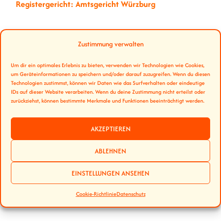
Registergericht: Amtsgericht Würzburg
Vertreten durch:
Zustimmung verwalten
Jochen Würtheim
Um dir ein optimales Erlebnis zu bieten, verwenden wir Technologien wie Cookies,
Kontakt
um Geräteinformationen zu speichern und/oder darauf zuzugreifen. Wenn du diesen
Technologien zustimmst, können wir Daten wie das Surfverhalten oder eindeutige
IDs auf dieser Website verarbeiten. Wenn du deine Zustimmung nicht erteilst oder
zurückziehst, können bestimmte Merkmale und Funktionen beeinträchtigt werden.
E-Mail: info@stadtstrand-wuerzburg.de
AKZEPTIEREN
Umsatzsteuer-ID
ABLEHNEN
Umsatzsteuer-Identifikationsnummer gemäß § 27 a
EINSTELLUNGEN ANSEHEN
Umsatzsteuergesetz:
Cookie-Richtlinie
Datenschutz
257/139/00187